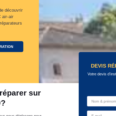
de découvrir
air-air
 réparateurs
.
ARATION
DEVIS RÉ
Votre devis d'ins
réparer sur
0?
Nous nous déplaçons pour