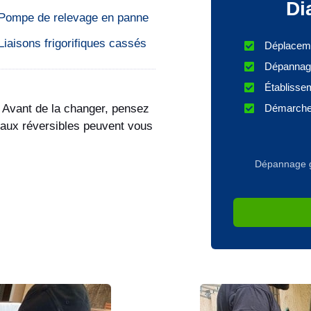
Di
Pompe de relevage en panne
Liaisons frigorifiques cassés
Déplaceme
Dépannage
Établissem
Démarches
? Avant de la changer, pensez
raux réversibles peuvent vous
Dépannage gra