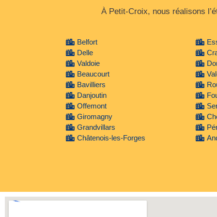
À Petit‑Croix, nous réalisons l
Belfort
Ess
Delle
Cr
Valdoie
Do
Beaucourt
Val
Bavilliers
Ro
Danjoutin
Fo
Offemont
Se
Giromagny
Ch
Grandvillars
Pé
Châtenois-les-Forges
An