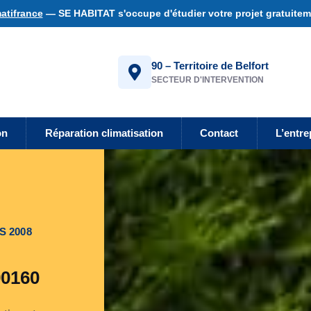
atifrance
— SE HABITAT s'occupe d'étudier votre projet gratuiteme
90 – Territoire de Belfort
SECTEUR D'INTERVENTION
on
Réparation climatisation
Contact
L’entre
S 2008
90160