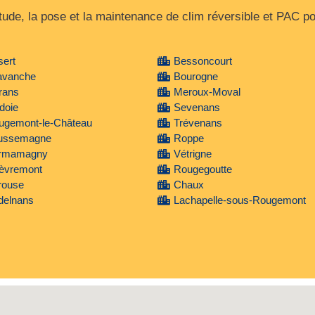
’étude, la pose et la maintenance de clim réversible et PAC 
ert
Bessoncourt
avanche
Bourogne
rans
Meroux-Moval
doie
Sevenans
ugemont-le-Château
Trévenans
ussemagne
Roppe
rmamagny
Vétrigne
èvremont
Rougegoutte
rouse
Chaux
delnans
Lachapelle-sous-Rougemont